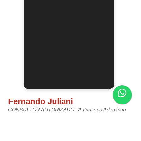
Fernando Juliani
CONSULTOR AUTORIZADO - Autorizado Ademicon
fernando.juliani@autorizadoademicon.com.br
11914439107
11914439107
Av. Visconde de Nova Granada, 1059 - Osasco - SP