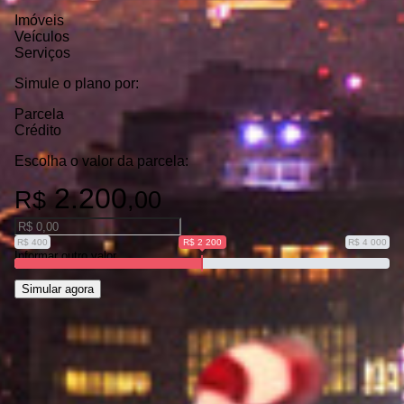
Imóveis
Veículos
Serviços
Simule o plano por:
Parcela
Crédito
Escolha o valor da parcela
:
2.200
R$
,00
R$ 400
R$ 2 200
R$ 4 000
Informar outro valor
Simular agora